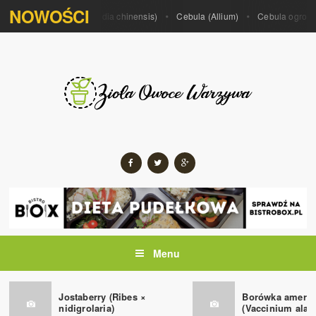
NOWOŚCI
porrum)
Kiwi (Actinidia chinensis)
Cebula (Allium)
Cebula ogrodowa 
Menu
Jostaberry (Ribes ×
Borówka amery
nidigrolaria)
(Vaccinium alas