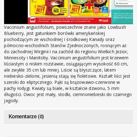
Vaccinium angustifolium, powszechnie znane jako Lowbush
Blueberry, jest gatunkiem borówki amerykańskiej
pochodzącym ze wschodniej i środkowej Kanady oraz
północno-wschodnich Stanów Zjednoczonych, rosnącym aż
do zachodniej Wirginii i na zachód do regionu Wielkich Jezior,
Minnesoty i Manitoby. Vaccinium angustifolium jest krzewem
liściastym o niskim rozstawie, osiągającym wysokość 60 cm,
ale zwykle 35 cm lub mniej. Liście są błyszczące, latem
niebiesko-zielone, jesienią stają się fioletowe. Kształt liści jest
szeroki do eliptycznego. Pąki są brązowawo-czerwone w
pachy łodygi. Kwiaty są białe, w kształcie dzwonu, 5 mm
długości. Owoc jest mały, słodki, ciemnoniebieski do czarnego
jagody.
Komentarze (0)