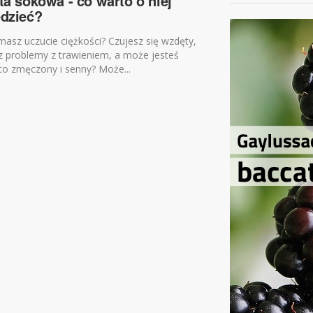
ta sokowa - co warto o niej
dzieć?
masz uczucie ciężkości? Czujesz się wzdęty,
 problemy z trawieniem, a może jesteś
to zmęczony i senny? Może...