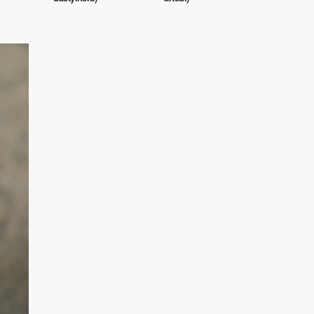
Organizmy wodne
Charr (Salvelinus)