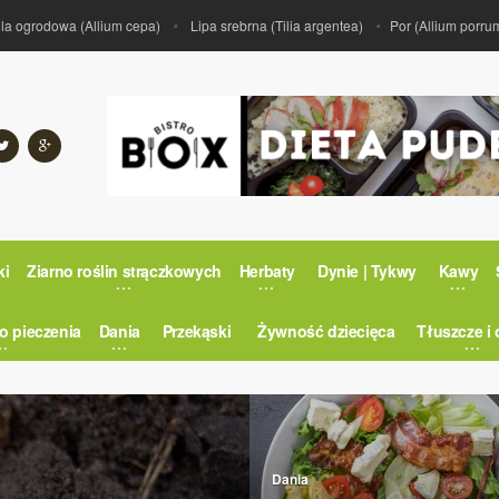
owa (Allium cepa)
Lipa srebrna (Tilia argentea)
Por (Allium porrum)
Ki
ki
Ziarno roślin strączkowych
Herbaty
Dynie | Tykwy
Kawy
o pieczenia
Dania
Przekąski
Żywność dziecięca
Tłuszcze i 
Dania