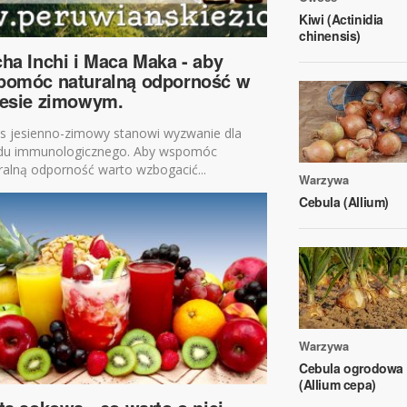
Kiwi (Actinidia
chinensis)
ha Inchi i Maca Maka - aby
pomóc naturalną odporność w
resie zimowym.
es jesienno-zimowy stanowi wyzwanie dla
du immunologicznego. Aby wspomóc
ralną odporność warto wzbogacić...
Warzywa
Cebula (Allium)
Warzywa
Cebula ogrodowa
(Allium cepa)