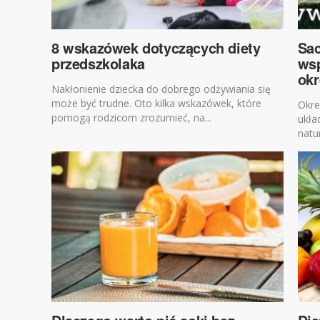
8 wskazówek dotyczących diety
Sac
przedszkolaka
ws
ok
Nakłonienie dziecka do dobrego odżywiania się
może być trudne. Oto kilka wskazówek, które
​Okr
pomogą rodzicom zrozumieć, na...
ukła
natu