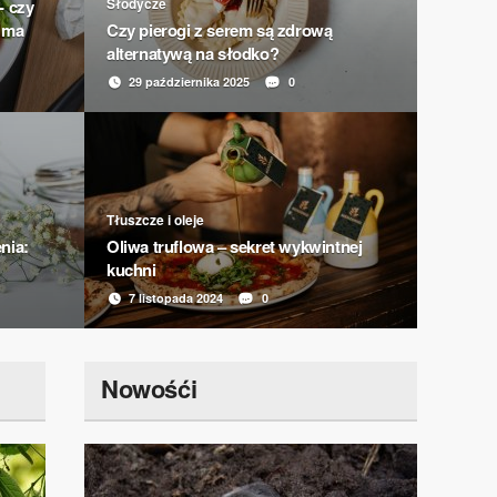
Słodycze
- czy
 ma
Czy pierogi z serem są zdrową
alternatywą na słodko?
29 października 2025
0
Tłuszcz
Olej
wspa
grz
Tłuszcze i oleje
W dobie
nia:
Oliwa truflowa – sekret wykwintnej
wspieran
kuchni
16 
7 listopada 2024
0
Nowośći