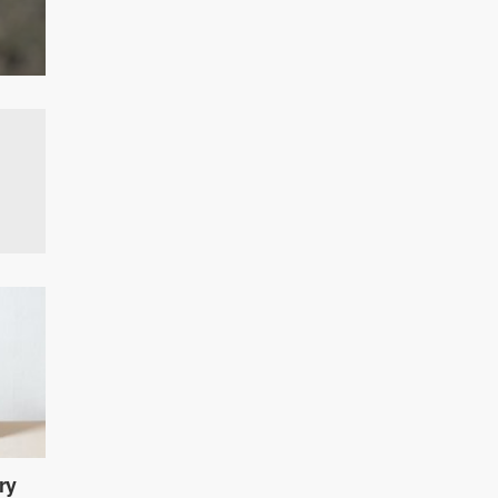
Salvelinus jest rodzajem ryb łososiowatych, często nazywa
ry