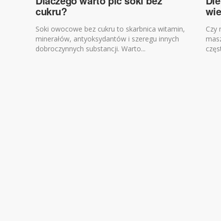
Dlaczego warto pić soki bez
Die
cukru?
wie
​Soki owocowe bez cukru to skarbnica witamin,
Czy 
minerałów, antyoksydantów i szeregu innych
masz
dobroczynnych substancji. Warto...
częs