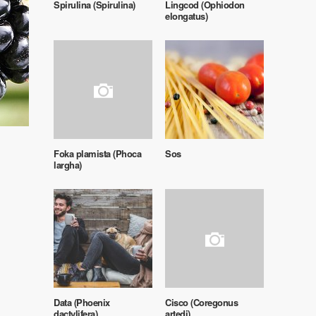
Spirulina (Spirulina)
Lingcod (Ophiodon
elongatus)
Foka plamista (Phoca
Sos
largha)
Data (Phoenix
Cisco (Coregonus
dactylifera)
artedi)