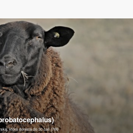
probatocephalus)
ką, która dorasta do 30 cali (760