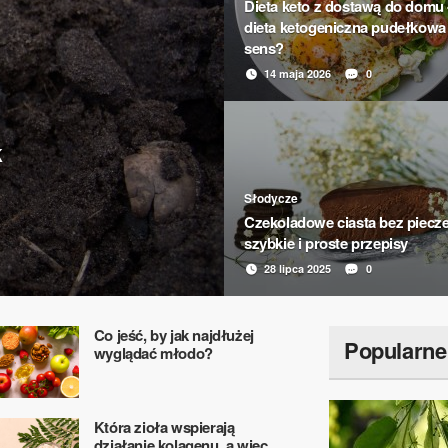
Dieta keto z dostawą do domu 
dieta ketogeniczna pudełkowa
sens?
14 maja 2026
0
k
Słodycze
Czekoladowe ciasta bez piecze
szybkie i proste przepisy
28 lipca 2025
0
Co jeść, by jak najdłużej
Popularne
wyglądać młodo?
Która zioła wspierają
działanie kolagenu, a więc