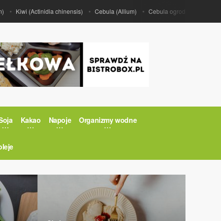
wi (Actinidia chinensis)
Cebula (Allium)
Cebula ogrodowa (Allium cepa)
Soja
Kakao
Napoje
Organizmy wodne
oleje