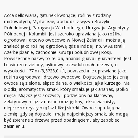
Acca sellowiana, gatunek kwitnącej rośliny z rodziny
mirtowatych, Myrtaceae, pochodzi z wyżyn Brazylii
Południowej, Paragwaju Wschodniego, Urugwaju, Argentyny
Północnej i Kolumbii. Jest szeroko uprawiana jako roślina
ogrodowa i drzewo owocowe w Nowej Zelandii i można ją
znaleźć jako roślinę ogrodową gdzie indziej, np. w Australii,
Azerbejdżanie, zachodniej Gruzji i południowej Rosji.
Powszechne nazwy to feijoa, ananas guava i guavasteen. Jest
to wiecznie zielony, bylinowy krzew lub małe drzewo, o
wysokości 1?7 m (3,3?23,0 ft), powszechnie uprawiane jako
roślina ogrodowa i drzewo owocowe. Dojrzewające jesienią
owoce są zielone, elipsoidalne, o wielkości jajka kurzego. Ma
słodki, aromatyczny smak, który smakuje jak ananas, jabłko i
mięta. Miąższ jest soczysty i podzielony na klarowny,
żelatynowy miąższ nasion oraz jędrny, lekko ziarnisty,
nieprzezroczysty miąższ bliżej skórki. Owoce opadają na
ziemię, gdy są dojrzałe i mają najpełniejszy smak, ale mogą
być zbierane z drzewa przed opadnięciem, aby zapobiec
zasinieniu.