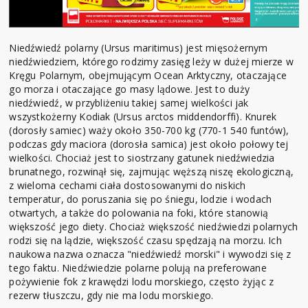
Niedźwiedź polarny (Ursus maritimus) jest mięsożernym
niedźwiedziem, którego rodzimy zasięg leży w dużej mierze w
Kręgu Polarnym, obejmującym Ocean Arktyczny, otaczające
go morza i otaczające go masy lądowe. Jest to duży
niedźwiedź, w przybliżeniu takiej samej wielkości jak
wszystkożerny Kodiak (Ursus arctos middendorffi). Knurek
(dorosły samiec) waży około 350-700 kg (770-1 540 funtów),
podczas gdy maciora (dorosła samica) jest około połowy tej
wielkości. Chociaż jest to siostrzany gatunek niedźwiedzia
brunatnego, rozwinął się, zajmując węższą niszę ekologiczną,
z wieloma cechami ciała dostosowanymi do niskich
temperatur, do poruszania się po śniegu, lodzie i wodach
otwartych, a także do polowania na foki, które stanowią
większość jego diety. Chociaż większość niedźwiedzi polarnych
rodzi się na lądzie, większość czasu spędzają na morzu. Ich
naukowa nazwa oznacza "niedźwiedź morski" i wywodzi się z
tego faktu. Niedźwiedzie polarne polują na preferowane
pożywienie fok z krawędzi lodu morskiego, często żyjąc z
rezerw tłuszczu, gdy nie ma lodu morskiego.