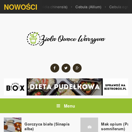
NOWOŚCI
 porrum)
Kiwi (Actinidia chinensis)
Cebula (Allium)
Cebula ogrodowa
Menu
Gorczyca biała (Sinapis
Mak opium (Pap
alba)
somniferum)