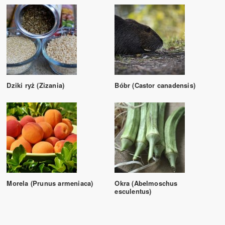
Dziki ryż (Zizania)
Bóbr (Castor canadensis)
Morela (Prunus armeniaca)
Okra (Abelmoschus
esculentus)