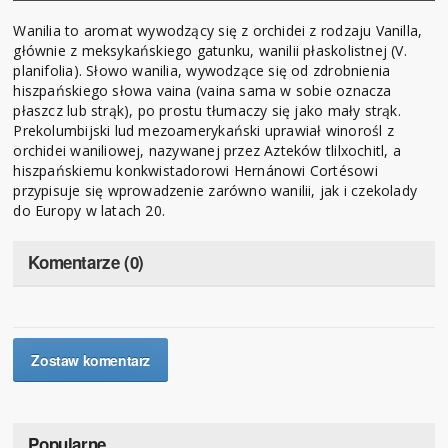
Wanilia to aromat wywodzący się z orchidei z rodzaju Vanilla,
głównie z meksykańskiego gatunku, wanilii płaskolistnej (V.
planifolia). Słowo wanilia, wywodzące się od zdrobnienia
hiszpańskiego słowa vaina (vaina sama w sobie oznacza
płaszcz lub strąk), po prostu tłumaczy się jako mały strąk.
Prekolumbijski lud mezoamerykański uprawiał winorośl z
orchidei waniliowej, nazywanej przez Azteków tlilxochitl, a
hiszpańskiemu konkwistadorowi Hernánowi Cortésowi
przypisuje się wprowadzenie zarówno wanilii, jak i czekolady
do Europy w latach 20.
Komentarze (0)
Zostaw komentarz
Popularne