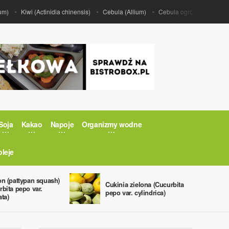
Kiwi (Actinidia chinensis)
Cebula (Allium)
Cebula ogrodowa (Allium ce
Soja
Kakao
Napoje
Organizmy wodne
oleje
on (pattypan squash)
Cukinia zielona (Cucurbita
rbita pepo var.
pepo var. cylindrica)
ata)