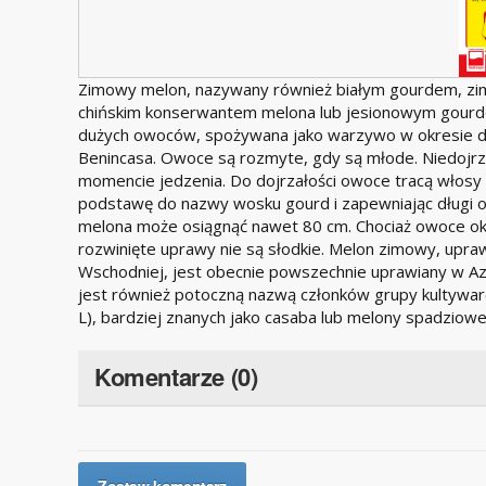
Zimowy melon, nazywany również białym gourdem, 
chińskim konserwantem melona lub jesionowym gourde
dużych owoców, spożywana jako warzywo w okresie doj
Benincasa. Owoce są rozmyte, gdy są młode. Niedojrza
momencie jedzenia. Do dojrzałości owoce tracą włosy
podstawę do nazwy wosku gourd i zapewniając długi o
melona może osiągnąć nawet 80 cm. Chociaż owoce okr
rozwinięte uprawy nie są słodkie. Melon zimowy, upra
Wschodniej, jest obecnie powszechnie uprawiany w Az
jest również potoczną nazwą członków grupy kultywa
L), bardziej znanych jako casaba lub melony spadziowe
Komentarze (0)
Zostaw komentarz