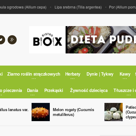
 ogrodowa (Allium cepa)
Lipa srebrna (Tilia argentea)
Por (Allium porrum)
ki
Ziarno roślin strączkowych
Herbaty
Dynie | Tykwy
Kawy
o pieczenia
Dania
Przekąski
Żywność dziecięca
Tłuszcze i 
Patis
llus lanatus var.
Melon rogaty (Cucumis
(Cucu
metuliferus)
clype