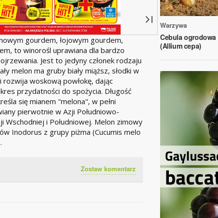
Warzywa
Cebula ogrodowa
zimowym gourdem, łojowym gourdem,
(Allium cepa)
m, to winorośl uprawiana dla bardzo
rzewania. Jest to jedyny członek rodzaju
ły melon ma gruby biały miąższ, słodki w
 i rozwija woskową powłokę, dając
kres przydatności do spożycia. Długość
eśla się mianem "melona", w pełni
wiany pierwotnie w Azji Południowo-
ji Wschodniej i Południowej. Melon zimowy
rów Inodorus z grupy piżma (Cucumis melo
.
Zostaw komentarz