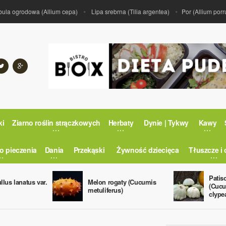
 ogrodowa (Allium cepa)
Lipa srebrna (Tilia argentea)
Por (Allium porrum)
ki
Ziarno roślin strączkowych
Herbaty
Dynie | Tykwy
Kawy
o pieczenia
Dania
Przekąski
Żywność dziecięca
Tłuszcze i 
Patis
llus lanatus var.
Melon rogaty (Cucumis
(Cucu
metuliferus)
clype