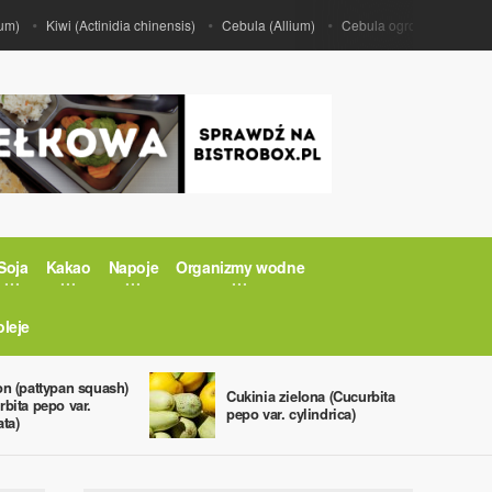
Kiwi (Actinidia chinensis)
Cebula (Allium)
Cebula ogrodowa (Allium ce
Soja
Kakao
Napoje
Organizmy wodne
oleje
on (pattypan squash)
Cukinia zielona (Cucurbita
rbita pepo var.
pepo var. cylindrica)
ata)