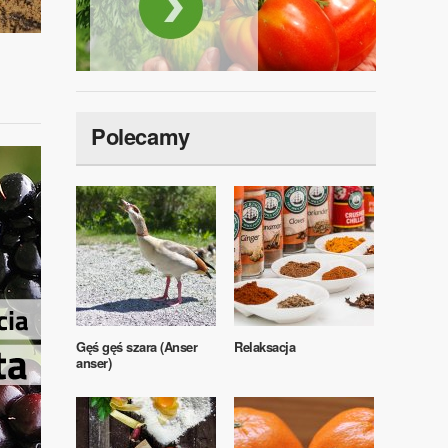
Polecamy
Gęś gęś szara (Anser
Relaksacja
anser)