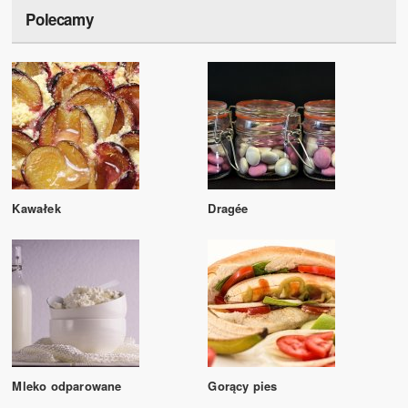
Polecamy
Kawałek
Dragée
Mleko odparowane
Gorący pies