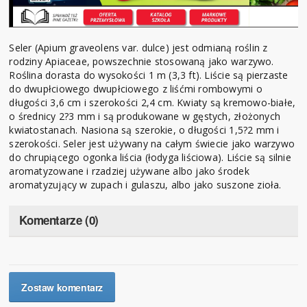
Seler (Apium graveolens var. dulce) jest odmianą roślin z
rodziny Apiaceae, powszechnie stosowaną jako warzywo.
Roślina dorasta do wysokości 1 m (3,3 ft). Liście są pierzaste
do dwupłciowego dwupłciowego z liśćmi rombowymi o
długości 3,6 cm i szerokości 2,4 cm. Kwiaty są kremowo-białe,
o średnicy 2?3 mm i są produkowane w gęstych, złożonych
kwiatostanach. Nasiona są szerokie, o długości 1,5?2 mm i
szerokości. Seler jest używany na całym świecie jako warzywo
do chrupiącego ogonka liścia (łodyga liściowa). Liście są silnie
aromatyzowane i rzadziej używane albo jako środek
aromatyzujący w zupach i gulaszu, albo jako suszone zioła.
Komentarze (0)
Zostaw komentarz