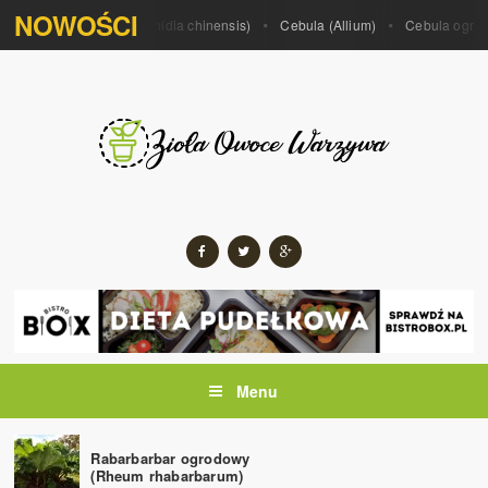
NOWOŚCI
 porrum)
Kiwi (Actinidia chinensis)
Cebula (Allium)
Cebula ogrodowa
Menu
Rabarbarbar ogrodowy
(Rheum rhabarbarum)