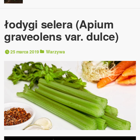
łodygi selera (Apium
graveolens var. dulce)
25 marca 2019
Warzywa