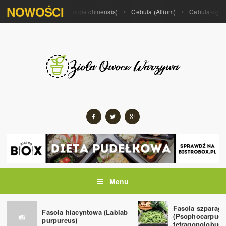
NOWOŚCI
m porrum)
Kiwi (Actinidia chinensis)
Cebula (Allium)
Cebula ogrodow
Menu
Fasola szparag
Fasola hiacyntowa (Lablab
(Psophocarpus
purpureus)
tetragonolobus)