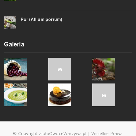
Por (Allium porrum)
Galeria
© Copyright ZiołaOwoceWarzywa.pl | Wszelkie Prawa