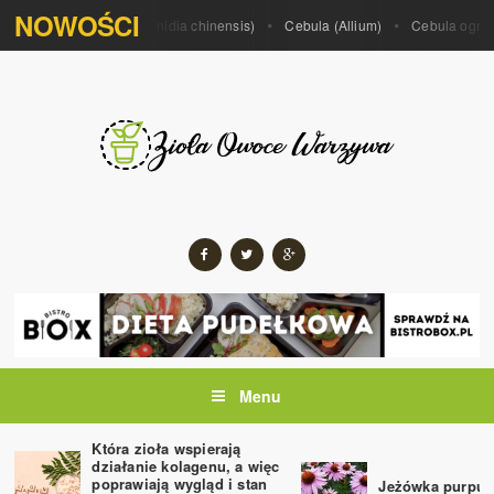
NOWOŚCI
m porrum)
Kiwi (Actinidia chinensis)
Cebula (Allium)
Cebula ogrodow
Menu
Która zioła wspierają
działanie kolagenu, a więc
poprawiają wygląd i stan
Jeżówka purpur