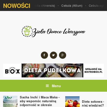
NOWOŚCI
 porrum)
Kiwi (Actinidia chinensis)
Cebula (Allium)
Cebula ogrodowa
Menu
Sacha Inchi i Maca Maka -
aby wspomóc naturalną
Dieta sokowa - 
odporność w okresie
niej wiedzieć?