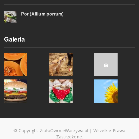
Por (Allium porrum)
Galeria
© Copyright ZiołaOwoceWarzywa.pl | Wszelkie Prawa
Zastrzeżone.