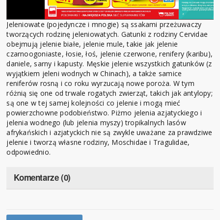
Jeleniowate (pojedyncze i mnogie) są ssakami przeżuwaczy
tworzących rodzinę jeleniowatych. Gatunki z rodziny Cervidae
obejmują jelenie białe, jelenie mule, takie jak jelenie
czarnoogoniaste, łosie, łoś, jelenie czerwone, renifery (karibu),
daniele, sarny i kapusty. Męskie jelenie wszystkich gatunków (z
wyjątkiem jeleni wodnych w Chinach), a także samice
reniferów rosną i co roku wyrzucają nowe poroża. W tym
różnią się one od trwale rogatych zwierząt, takich jak antylopy;
są one w tej samej kolejności co jelenie i mogą mieć
powierzchowne podobieństwo. Piżmo jelenia azjatyckiego i
jelenia wodnego (lub jelenia myszy) tropikalnych lasów
afrykańskich i azjatyckich nie są zwykle uważane za prawdziwe
jelenie i tworzą własne rodziny, Moschidae i Tragulidae,
odpowiednio.
Komentarze (0)