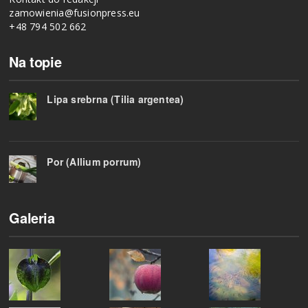
zamowienia@fusionpress.eu
+48 794 502 662
Na topie
Lipa srebrna (Tilia argentea)
Por (Allium porrum)
Galeria