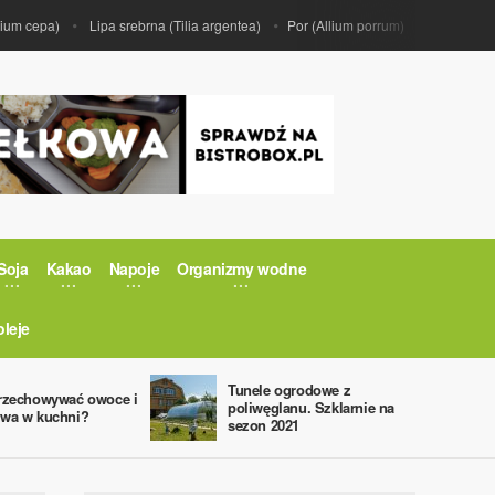
 cepa)
Lipa srebrna (Tilia argentea)
Por (Allium porrum)
Kiwi (Actinidia
Soja
Kakao
Napoje
Organizmy wodne
oleje
Tunele ogrodowe z
rzechowywać owoce i
poliwęglanu. Szklarnie na
wa w kuchni?
sezon 2021