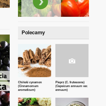
Polecamy
Chiński cynamon
Pieprz (C. frutescens)
(Cinnamomum
(Capsicum annuum var.
aromaticum)
annuum)