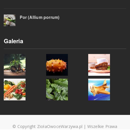
Por (Allium porrum)
Galeria
© Copyright ZiołaOwoceWarzywa.pl | Wszelkie Prawa