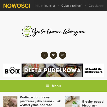
NOWOŚCI
m porrum)
Kiwi (Actinidia chinensis)
Cebula (Allium)
Cebula ogrodow
Menu
Podłoże do uprawy
pieczarek jako nawóz? Jak
Grzyby pospolit
wykorzystać podłoże
bisporus)