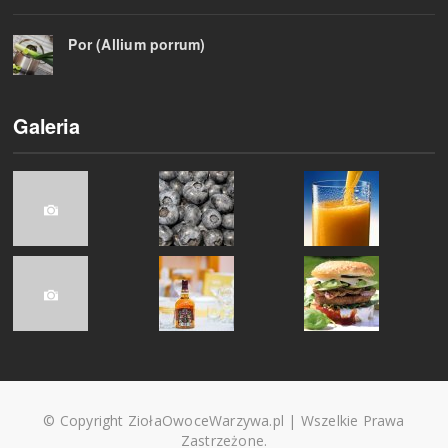
Por (Allium porrum)
Galeria
© Copyright ZiołaOwoceWarzywa.pl | Wszelkie Prawa
Zastrzeżone.