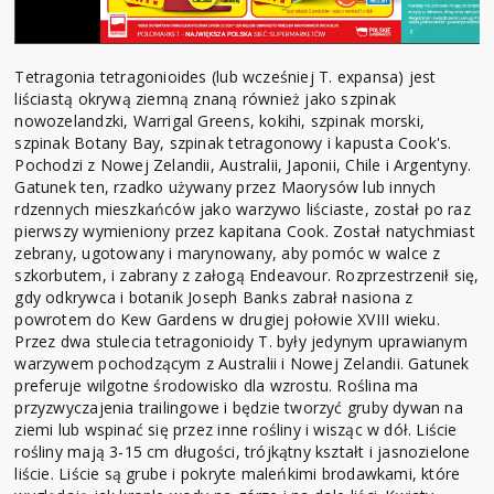
Tetragonia tetragonioides (lub wcześniej T. expansa) jest
liściastą okrywą ziemną znaną również jako szpinak
nowozelandzki, Warrigal Greens, kokihi, szpinak morski,
szpinak Botany Bay, szpinak tetragonowy i kapusta Cook's.
Pochodzi z Nowej Zelandii, Australii, Japonii, Chile i Argentyny.
Gatunek ten, rzadko używany przez Maorysów lub innych
rdzennych mieszkańców jako warzywo liściaste, został po raz
pierwszy wymieniony przez kapitana Cook. Został natychmiast
zebrany, ugotowany i marynowany, aby pomóc w walce z
szkorbutem, i zabrany z załogą Endeavour. Rozprzestrzenił się,
gdy odkrywca i botanik Joseph Banks zabrał nasiona z
powrotem do Kew Gardens w drugiej połowie XVIII wieku.
Przez dwa stulecia tetragonioidy T. były jedynym uprawianym
warzywem pochodzącym z Australii i Nowej Zelandii. Gatunek
preferuje wilgotne środowisko dla wzrostu. Roślina ma
przyzwyczajenia trailingowe i będzie tworzyć gruby dywan na
ziemi lub wspinać się przez inne rośliny i wisząc w dół. Liście
rośliny mają 3-15 cm długości, trójkątny kształt i jasnozielone
liście. Liście są grube i pokryte maleńkimi brodawkami, które