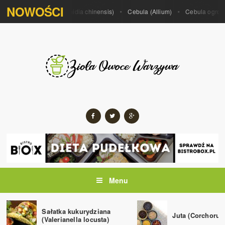
NOWOŚCI
 porrum)
Kiwi (Actinidia chinensis)
Cebula (Allium)
Cebula ogrodowa
Menu
Sałatka kukurydziana
Juta (Corchorus 
(Valerianella locusta)