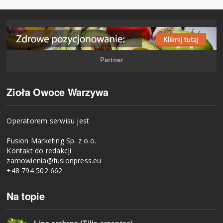
Partner
Zioła Owoce Warzywa
Operatorem serwisu jest
Fusion Marketing Sp. z o.o.
Kontakt do redakcji
zamowienia@fusionpress.eu
+48 794 502 662
Na topie
Lipa srebrna (Tilia argentea)