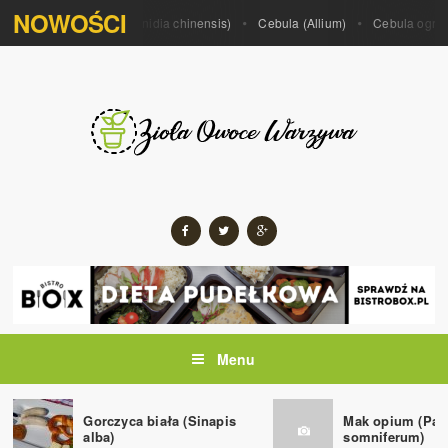
NOWOŚCI
 porrum)
Kiwi (Actinidia chinensis)
Cebula (Allium)
Cebula ogrodowa
Menu
Gorczyca biała (Sinapis
Mak opium (Pap
alba)
somniferum)