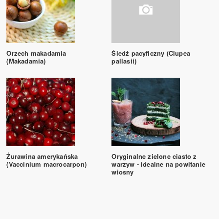
Orzech makadamia
Śledź pacyficzny (Clupea
(Makadamia)
pallasii)
Żurawina amerykańska
Oryginalne zielone ciasto z
(Vaccinium macrocarpon)
warzyw - idealne na powitanie
wiosny