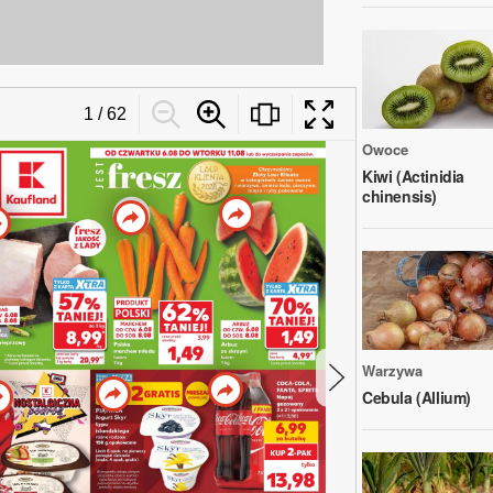
Owoce
Kiwi (Actinidia
chinensis)
Warzywa
Cebula (Allium)