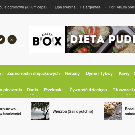
 ogrodowa (Allium cepa)
Lipa srebrna (Tilia argentea)
Por (Allium porrum)
ki
Ziarno roślin strączkowych
Herbaty
Dynie | Tykwy
Kawy
o pieczenia
Dania
Przekąski
Żywność dziecięca
Tłuszcze i 
rpurowa -
Rosel
Wierzba (Salix pulchra)
 właściwości
sabdar