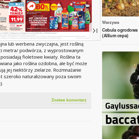
Warzywa
Cebula ogrodowa
(Allium cepa)
jna lub werbena zwyczajna, jest rośliną
ści metra/ podwórza, z wyprostowanym
posiadają fioletowe kwiaty. Roślina ta
wiana jako roślina ozdobna, ale być może
ują jej niektórzy zielarze. Rozmnażanie
est szeroko naturalizowany poza swoim
j.
Zostaw komentarz