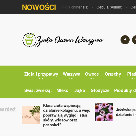
NOWOŚCI
Por (Allium porrum)
Kiwi (Actinidia chinensis)
Cebula (Allium)
Cebula
Zioła i przyprawy
Warzywa
Owoce
Orzechy
Płat
Świat zwierząt
Mleko
Jajka
Słodycze
Produkty d
Która zioła wspierają
ównież
Jeżówka pu
działanie kolagenu, a więc
działanie i
poprawiają wygląd i stan
skóry, włosów oraz
paznokci?