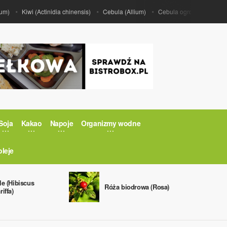
Kiwi (Actinidia chinensis)
Cebula (Allium)
Cebula ogrodowa (Allium c
Soja
Kakao
Napoje
Organizmy wodne
oleje
le (Hibiscus
Róża biodrowa (Rosa)
iffa)