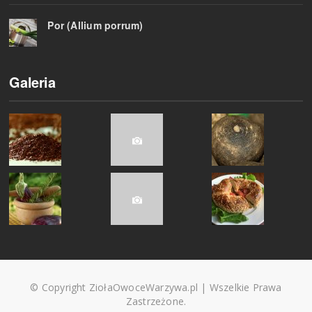
Por (Allium porrum)
Galeria
© Copyright ZiołaOwoceWarzywa.pl | Wszelkie Prawa
Zastrzeżone.