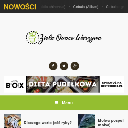
NOWOŚCI
 porrum)
Kiwi (Actinidia chinensis)
Cebula (Allium)
Cebula ogrodowa
Menu
Molwa pospolita
Dlaczego warto jeść ryby?
molva)