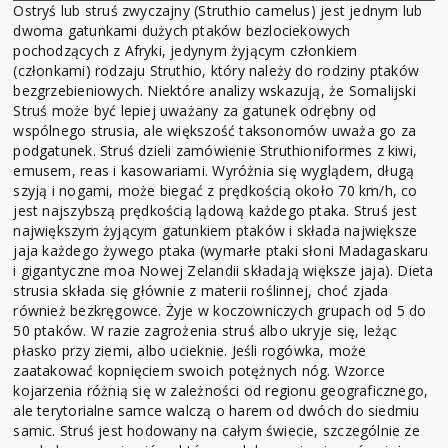
Ostryś lub struś zwyczajny (Struthio camelus) jest jednym lub
dwoma gatunkami dużych ptaków bezlociekowych
pochodzących z Afryki, jedynym żyjącym członkiem
(członkami) rodzaju Struthio, który należy do rodziny ptaków
bezgrzebieniowych. Niektóre analizy wskazują, że Somalijski
Struś może być lepiej uważany za gatunek odrębny od
wspólnego strusia, ale większość taksonomów uważa go za
podgatunek. Struś dzieli zamówienie Struthioniformes z kiwi,
emusem, reas i kasowariami. Wyróżnia się wyglądem, długą
szyją i nogami, może biegać z prędkością około 70 km/h, co
jest najszybszą prędkością lądową każdego ptaka. Struś jest
największym żyjącym gatunkiem ptaków i składa największe
jaja każdego żywego ptaka (wymarłe ptaki słoni Madagaskaru
i gigantyczne moa Nowej Zelandii składają większe jaja). Dieta
strusia składa się głównie z materii roślinnej, choć zjada
również bezkręgowce. Żyje w koczowniczych grupach od 5 do
50 ptaków. W razie zagrożenia struś albo ukryje się, leżąc
płasko przy ziemi, albo ucieknie. Jeśli rogówka, może
zaatakować kopnięciem swoich potężnych nóg. Wzorce
kojarzenia różnią się w zależności od regionu geograficznego,
ale terytorialne samce walczą o harem od dwóch do siedmiu
samic. Struś jest hodowany na całym świecie, szczególnie ze