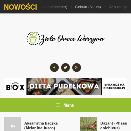
NOWOŚCI
 porrum)
Kiwi (Actinidia chinensis)
Cebula (Allium)
Cebula ogrodowa
Menu
Aksamitna kaczka
Bażant (Phasian
(Melanitta fusca)
colchicus)