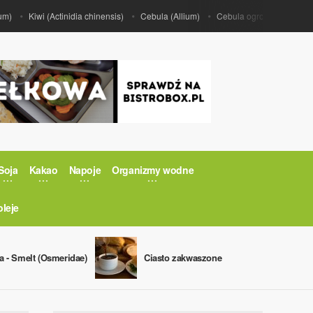
Kiwi (Actinidia chinensis)
Cebula (Allium)
Cebula ogrodowa (Allium ce
Soja
Kakao
Napoje
Organizmy wodne
oleje
a - Smelt (Osmeridae)
Ciasto zakwaszone