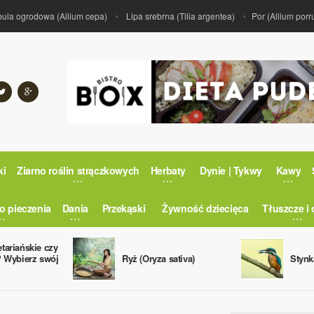
ogrodowa (Allium cepa)
Lipa srebrna (Tilia argentea)
Por (Allium porrum)
ki
Ziarno roślin strączkowych
Herbaty
Dynie | Tykwy
Kawy
o pieczenia
Dania
Przekąski
Żywność dziecięca
Tłuszcze i 
tariańskie czy
? Wybierz swój
Ryż (Oryza sativa)
Stynk