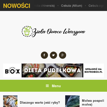
NOWOŚCI
m porrum)
Kiwi (Actinidia chinensis)
Cebula (Allium)
Cebula ogrodow
Menu
Molwa pospolita
Dlaczego warto jeść ryby?
molva)