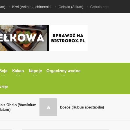
Kiwi (Actinidia chinensis)
Cebula (Allium)
Cebula ogrodowa (Allium ce
Soja
Kakao
Napoje
Organizmy wodne
oleje
a z Ohelo (Vaccinium
Łosoś (Rubus spectabilis)
ulatum)