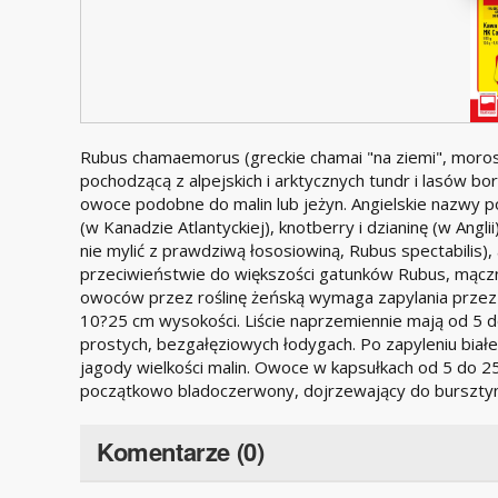
Rubus chamaemorus (greckie chamai "na ziemi", moros 
pochodzącą z alpejskich i arktycznych tundr i lasów b
owoce podobne do malin lub jeżyn. Angielskie nazwy 
(w Kanadzie Atlantyckiej), knotberry i dzianinę (w Anglii
nie mylić z prawdziwą łososiowiną, Rubus spectabilis), 
przeciwieństwie do większości gatunków Rubus, mączn
owoców przez roślinę żeńską wymaga zapylania przez
10?25 cm wysokości. Liście naprzemiennie mają od 5 d
prostych, bezgałęziowych łodygach. Po zapyleniu bia
jagody wielkości malin. Owoce w kapsułkach od 5 do 
początkowo bladoczerwony, dojrzewający do bursztyn
Komentarze (0)