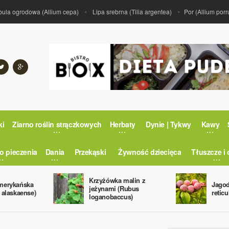
ogrodowa (Allium cepa)
Lipa srebrna (Tilia argentea)
Por (Allium porrum)
ki
Ziarno roślin strączkowych
Herbaty
Dynie | Tykwy
Kawy
o pieczenia
Dania
Przekąski
Żywność dziecięca
Tłuszcze i 
Krzyżówka malin z
merykańska
Jagod
jeżynami (Rubus
 alaskaense)
retic
loganobaccus)