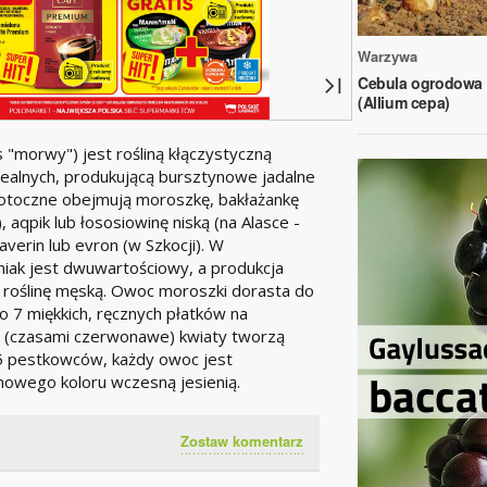
Warzywa
Cebula ogrodowa
(Allium cepa)
"morwy") jest rośliną kłączystyczną
orealnych, produkującą bursztynowe jadalne
potoczne obejmują moroszkę, bakłażankę
), aqpik lub łososiowinę niską (na Alasce -
averin lub evron (w Szkocji). W
iak jest dwuwartościowy, a produkcja
 roślinę męską. Owoc moroszki dorasta do
o 7 miękkich, ręcznych płatków na
łe (czasami czerwonawe) kwiaty tworzą
25 pestkowców, każdy owoc jest
owego koloru wczesną jesienią.
Zostaw komentarz