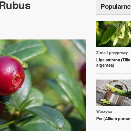
(Rubus
Popularne
Zioła i przyprawy
Lipa srebrna (Tilia
argentea)
Warzywa
Por (Allium porrum