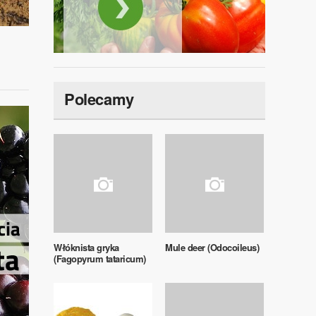
Polecamy
Włóknista gryka
Mule deer (Odocoileus)
(Fagopyrum tataricum)