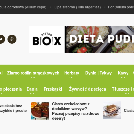
 ogrodowa (Allium cepa)
Lipa srebrna (Tilia argentea)
Por (Allium porrum)
ki
Ziarno roślin strączkowych
Herbaty
Dynie | Tykwy
Kawy
o pieczenia
Dania
Przekąski
Żywność dziecięca
Tłuszcze i 
Ciasto czekoladowe z
e ciasta bez
dodatkiem warzyw?
szybkie i proste
Ciast
Poznaj przepisy na zdrowe
desery!