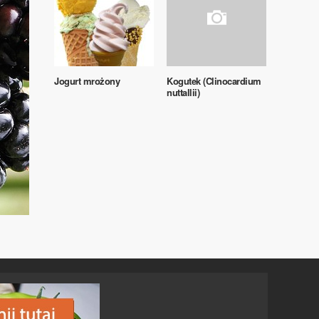
Jogurt mrożony
Kogutek (Clinocardium
nuttallii)