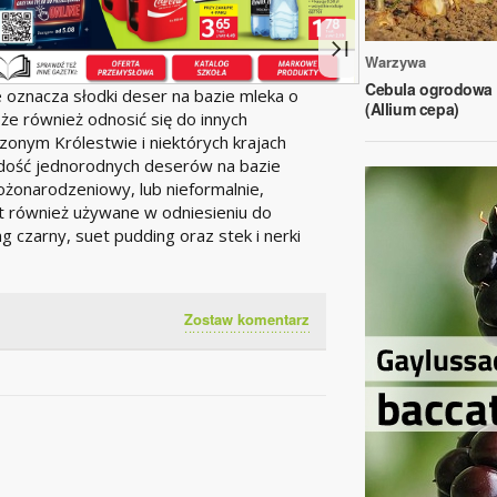
Warzywa
Cebula ogrodowa
 oznacza słodki deser na bazie mleka o
(Allium cepa)
e również odnosić się do innych
czonym Królestwie i niektórych krajach
dość jednorodnych deserów na bazie
bożonarodzeniowy, lub nieformalnie,
st również używane w odniesieniu do
g czarny, suet pudding oraz stek i nerki
Zostaw komentarz