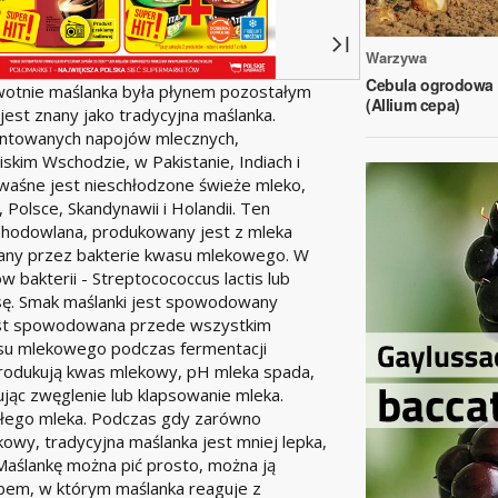
Warzywa
Cebula ogrodowa
rwotnie maślanka była płynem pozostałym
(Allium cepa)
jest znany jako tradycyjna maślanka.
entowanych napojów mlecznych,
skim Wschodzie, w Pakistanie, Indiach i
waśne jest nieschłodzone świeże mleko,
 Polsce, Skandynawii i Holandii. Ten
 hodowlana, produkowany jest z mleka
any przez bakterie kwasu mlekowego. W
 bakterii - Streptocococcus lactis lub
ssę. Smak maślanki jest spowodowany
est spowodowana przede wszystkim
u mlekowego podczas fermentacji
produkują kwas mlekowy, pH mleka spada,
ując zwęglenie lub klapsowanie mleka.
kłego mleka. Podczas gdy zarówno
owy, tradycyjna maślanka jest mniej lepka,
Maślankę można pić prosto, można ją
bem, w którym maślanka reaguje z