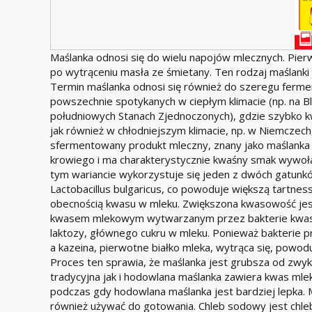
Maślanka odnosi się do wielu napojów mlecznych. Pie
po wytrąceniu masła ze śmietany. Ten rodzaj maślanki 
Termin maślanka odnosi się również do szeregu ferm
powszechnie spotykanych w ciepłym klimacie (np. na Bli
południowych Stanach Zjednoczonych), gdzie szybko k
jak również w chłodniejszym klimacie, np. w Niemczech,
sfermentowany produkt mleczny, znany jako maślanka
krowiego i ma charakterystycznie kwaśny smak wywoł
tym wariancie wykorzystuje się jeden z dwóch gatunków
Lactobacillus bulgaricus, co powoduje większą tartne
obecnością kwasu w mleku. Zwiększona kwasowość j
kwasem mlekowym wytwarzanym przez bakterie kwas
laktozy, głównego cukru w mleku. Ponieważ bakterie 
a kazeina, pierwotne białko mleka, wytrąca się, powod
Proces ten sprawia, że maślanka jest grubsza od zwy
tradycyjna jak i hodowlana maślanka zawiera kwas mlek
podczas gdy hodowlana maślanka jest bardziej lepka. 
również używać do gotowania. Chleb sodowy jest chle