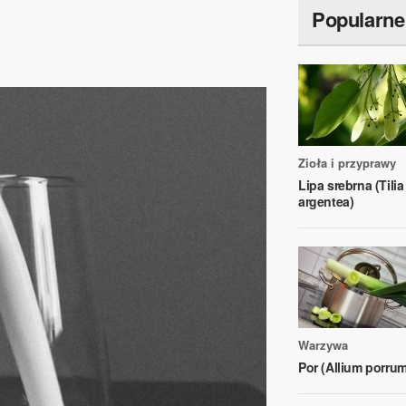
Popularne
Zioła i przyprawy
Lipa srebrna (Tilia
argentea)
Warzywa
Por (Allium porrum