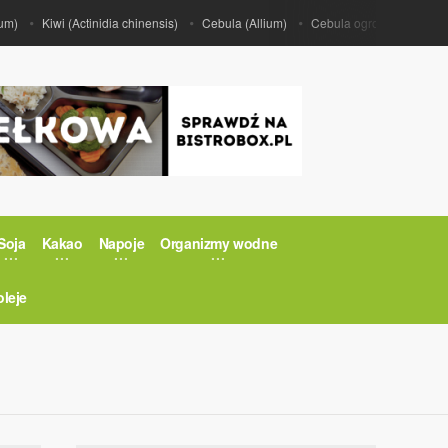
Kiwi (Actinidia chinensis)
Cebula (Allium)
Cebula ogrodowa (Allium ce
Soja
Kakao
Napoje
Organizmy wodne
oleje