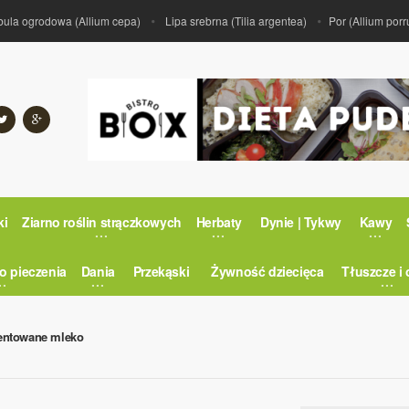
 ogrodowa (Allium cepa)
Lipa srebrna (Tilia argentea)
Por (Allium porrum)
ki
Ziarno roślin strączkowych
Herbaty
Dynie | Tykwy
Kawy
o pieczenia
Dania
Przekąski
Żywność dziecięca
Tłuszcze i 
entowane mleko