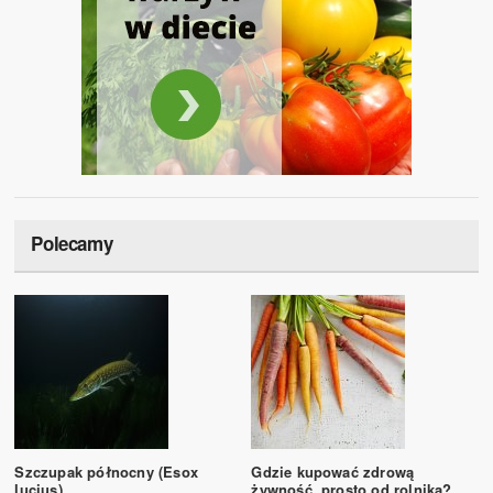
Polecamy
Szczupak północny (Esox
Gdzie kupować zdrową
lucius)
żywność, prosto od rolnika?