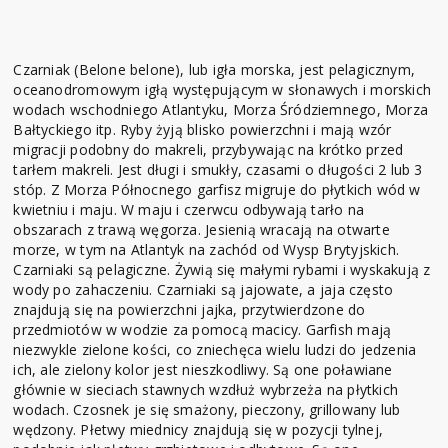
Czarniak (Belone belone), lub igła morska, jest pelagicznym,
oceanodromowym igłą występującym w słonawych i morskich
wodach wschodniego Atlantyku, Morza Śródziemnego, Morza
Bałtyckiego itp. Ryby żyją blisko powierzchni i mają wzór
migracji podobny do makreli, przybywając na krótko przed
tarłem makreli. Jest długi i smukły, czasami o długości 2 lub 3
stóp. Z Morza Północnego garfisz migruje do płytkich wód w
kwietniu i maju. W maju i czerwcu odbywają tarło na
obszarach z trawą węgorza. Jesienią wracają na otwarte
morze, w tym na Atlantyk na zachód od Wysp Brytyjskich.
Czarniaki są pelagiczne. Żywią się małymi rybami i wyskakują z
wody po zahaczeniu. Czarniaki są jajowate, a jaja często
znajdują się na powierzchni jajka, przytwierdzone do
przedmiotów w wodzie za pomocą macicy. Garfish mają
niezwykle zielone kości, co zniechęca wielu ludzi do jedzenia
ich, ale zielony kolor jest nieszkodliwy. Są one poławiane
głównie w sieciach stawnych wzdłuż wybrzeża na płytkich
wodach. Czosnek je się smażony, pieczony, grillowany lub
wędzony. Płetwy miednicy znajdują się w pozycji tylnej,