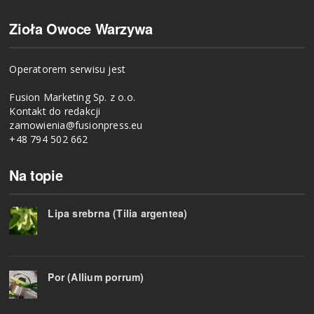
Zioła Owoce Warzywa
Operatorem serwisu jest
Fusion Marketing Sp. z o.o.
Kontakt do redakcji
zamowienia@fusionpress.eu
+48 794 502 662
Na topie
Lipa srebrna (Tilia argentea)
Por (Allium porrum)