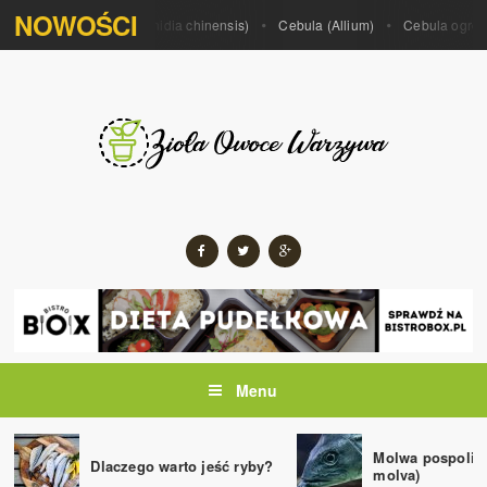
NOWOŚCI
m porrum)
Kiwi (Actinidia chinensis)
Cebula (Allium)
Cebula ogrodow
Menu
Molwa pospolita
Dlaczego warto jeść ryby?
molva)