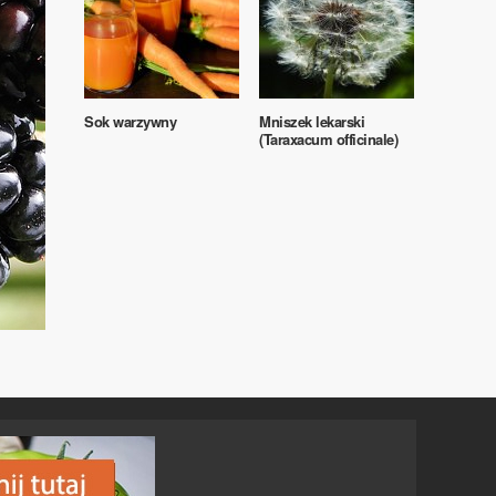
Sok warzywny
Mniszek lekarski
(Taraxacum officinale)