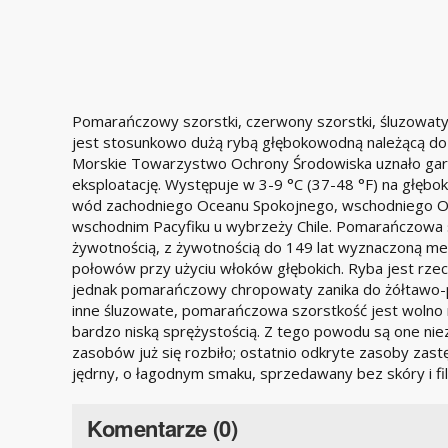
Pomarańczowy szorstki, czerwony szorstki, śluzowaty 
jest stosunkowo dużą rybą głębokowodną należącą do r
Morskie Towarzystwo Ochrony Środowiska uznało gard
eksploatację. Występuje w 3-9 °C (37-48 °F) na głęb
wód zachodniego Oceanu Spokojnego, wschodniego Oce
wschodnim Pacyfiku u wybrzeży Chile. Pomarańczowa s
żywotnością, z żywotnością do 149 lat wyznaczoną me
połowów przy użyciu włoków głębokich. Ryba jest rzec
jednak pomarańczowy chropowaty zanika do żółtawo-
inne śluzowate, pomarańczowa szorstkość jest wolno r
bardzo niską sprężystością. Z tego powodu są one nie
zasobów już się rozbiło; ostatnio odkryte zasoby zast
jędrny, o łagodnym smaku, sprzedawany bez skóry i fi
Komentarze (0)