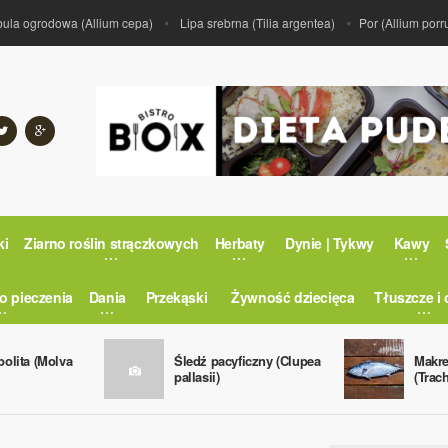
 ogrodowa (Allium cepa)
Lipa srebrna (Tilia argentea)
Por (Allium porrum)
ki
Ziarno roślin strączkowych
Herbaty
Dynie | Tykwy
Kawy
o pieczenia
Dania
Przekąski
Żywność dziecięca
Tłuszcze i 
olita (Molva
Śledź pacyficzny (Clupea
Makre
pallasii)
(Trac