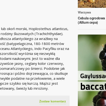
Warzywa
Cebula ogrodowa
(Allium cepa)
lub okoń morski, Hoplostethus atlanticus,
odziny śluzowatych (Trachichthyidae).
łosza atlantyckiego za wrażliwy na
okość (batypelagiczna, 180-1800 metrów
anu Atlantyckiego, Indo Pacyfiku oraz na
zorstkość wyróżnia się niezwykłą
todami naukowymi. Jest to ważne dla
zywiście jasny, ceglany kolor czerwony,
pomarańczowy po śmierci. Podobnie jak
osnąca i późno dojrzewająca, co skutkuje
zwykle podatne na przełowienie, a wiele
ępcze szybko się kurczą. Miąższ jest
letowany, świeży lub mrożony.
Zostaw komentarz