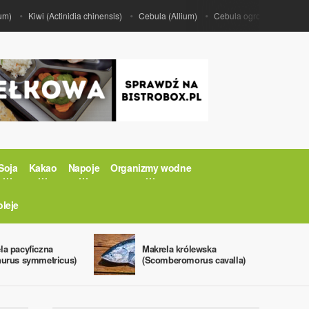
Kiwi (Actinidia chinensis)
Cebula (Allium)
Cebula ogrodowa (Allium ce
Soja
Kakao
Napoje
Organizmy wodne
oleje
la pacyficzna
Makrela królewska
hurus symmetricus)
(Scomberomorus cavalla)